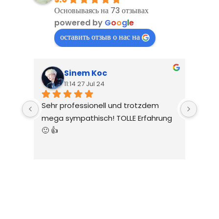
Основываясь на 73 отзывах
powered by
G
o
o
g
l
e
оставить отзыв о нас на
Sinem Koc
11:14 27 Jul 24
Sehr professionell und trotzdem 
Sehr 
mega sympathisch! TOLLE Erfahrung 
Quali
🙂 👍
Ein M
unver