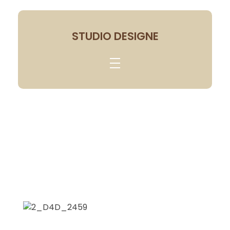
STUDIO DESIGNE
Businessfotograf &
Bewerbungsfotos in Mainz,
Wiesbaden & Frankfurt
Professionelle Businessfotografie für
Ihren Erfolg